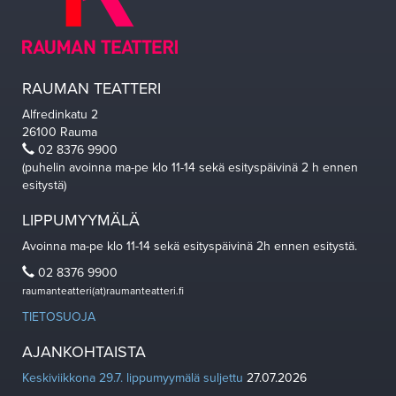
RAUMAN TEATTERI
Alfredinkatu 2
26100 Rauma
02 8376 9900
(puhelin avoinna ma-pe klo 11-14 sekä esityspäivinä 2 h ennen
esitystä)
LIPPUMYYMÄLÄ
Avoinna ma-pe klo 11-14 sekä esityspäivinä 2h ennen esitystä.
02 8376 9900
raumanteatteri(at)raumanteatteri.fi
TIETOSUOJA
AJANKOHTAISTA
Keskiviikkona 29.7. lippumyymälä suljettu
27.07.2026