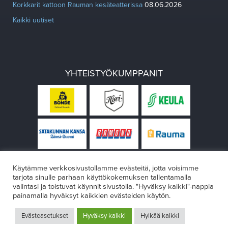
Korkkarit kattoon Rauman kesäteatterissa
08.06.2026
Kaikki uutiset
YHTEISTYÖKUMPPANIT
Käytämme verkkosivustollamme evästeitä, jotta voisimme
tarjota sinulle parhaan käyttökokemuksen tallentamalla
valintasi ja toistuvat käynnit sivustolla. "Hyväksy kaikki"-nappia
painamalla hyväksyt kaikkien evästeiden käytön.
© Rauman teatteri 2026
Evästeasetukset
Hyväksy kaikki
Hylkää kaikki
Design:
VÄRIKÄS