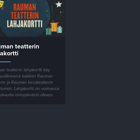
man teatterin
jakortti
n teatterin lahjakortti käy
uvälineenä kaikkiin Rauman
erin ja Rauman kesäteatterin
tumiin. Lahjakortti on voimassa
ukautta ostopäivästä alkaen.