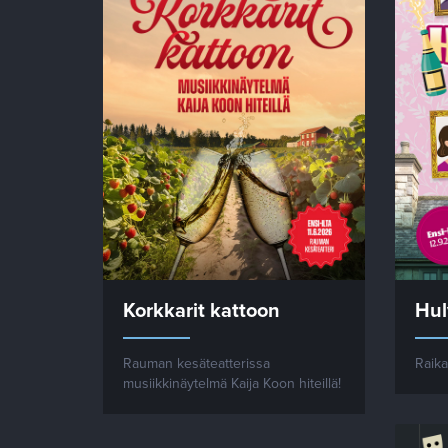
Korkkarit kattoon
Hul
Rauman kesäteatterissa
Raika
musiikkinäytelmä Kaija Koon hiteillä!