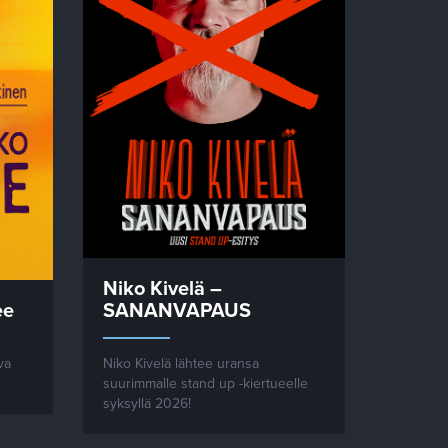
Niko Kivelä –
ee
SANANVAPAUS
va
Niko Kivelä lähtee uransa
suurimmalle stand up -kiertueelle
syksyllä 2026!