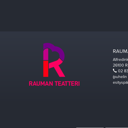
RAUMA
Alfredin
26100 
02 83
(puhelin
esityspä