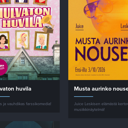
vaton huvila
Musta aurinko nous
s ja vauhdikas farssikomedia!
Juice Leskisen elämästä kerto
musiikkinäytelmä!