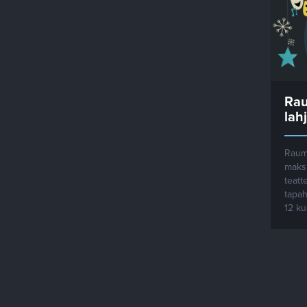
Rau
lah
Rauma
maks
teatt
tapah
12 ku