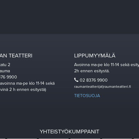
N TEATTERI
LIPPUMYYMÄLÄ
katu 2
Avoinna ma-pe klo 11-14 sekä esit
Rauma
2h ennen esitystä.
76 9900
02 8376 9900
 avoinna ma-pe klo 11-14 sekä
raumanteatteri(at)raumanteatteri.fi
ivinä 2 h ennen esitystä)
TIETOSUOJA
YHTEISTYÖKUMPPANIT