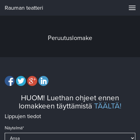
Rauman teatteri
Navi
Peruutuslomake
HUOM! Luethan ohjeet ennen
lomakkeen täyttämistä
TÄÄLTÄ!
Lippujen tiedot
Näytelmä*