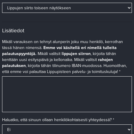
Lisätiedot
Mikäli varauksen on tehnyt alunperin joku muu henkilö, kerrothan
tässä hänen nimensä.
Emme voi käsitellä eri nimellä tulleita
palautuspyyntöjä.
Mikäli valitsit
lippujen siirron
, kirjoita tähän
kenttään uusi esityspäivä ja kellonaika. Mikäli valitsit
rahojen
palautuksen
, kirjoita tähän tilinumero IBAN-muodossa. Huomoithan,
että emme voi palauttaa Lippupisteen palvelu- ja toimituskuluja! *
Haluatko, että sinuun ollaan henkilökohtaisesti yhteydessä? *