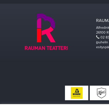
RAUMA
Alfredin
26100 
02 83
(puhelin
esityspä