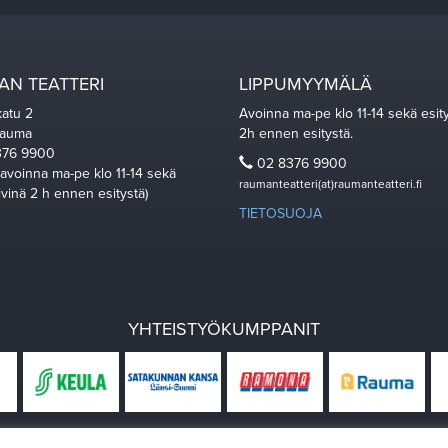
N TEATTERI
LIPPUMYYMÄLÄ
katu 2
Avoinna ma-pe klo 11-14 sekä esit
Rauma
2h ennen esitystä.
76 9900
02 8376 9900
 avoinna ma-pe klo 11-14 sekä
raumanteatteri(at)raumanteatteri.fi
ivinä 2 h ennen esitystä)
TIETOSUOJA
YHTEISTYÖKUMPPANIT