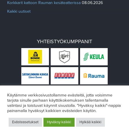
Korkkarit kattoon Rauman kesäteatterissa
08.06.2026
Kaikki uutiset
YHTEISTYÖKUMPPANIT
Käytämme verkkosivustollamme evästeitä, jotta voisimme
tarjota sinulle parhaan käyttökokemuksen tallentamalla
valintasi ja toistuvat käynnit sivustolla. "Hyväksy kaikki"-nappia
painamalla hyväksyt kaikkien evästeiden käytön.
© Rauman teatteri 2026
Evästeasetukset
Hyväksy kaikki
Hylkää kaikki
Design:
VÄRIKÄS