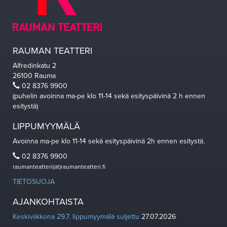
RAUMAN TEATTERI
Alfredinkatu 2
26100 Rauma
02 8376 9900
(puhelin avoinna ma-pe klo 11-14 sekä esityspäivinä 2 h ennen
esitystä)
LIPPUMYYMÄLÄ
Avoinna ma-pe klo 11-14 sekä esityspäivinä 2h ennen esitystä.
02 8376 9900
raumanteatteri(at)raumanteatteri.fi
TIETOSUOJA
AJANKOHTAISTA
Keskiviikkona 29.7. lippumyymälä suljettu
27.07.2026