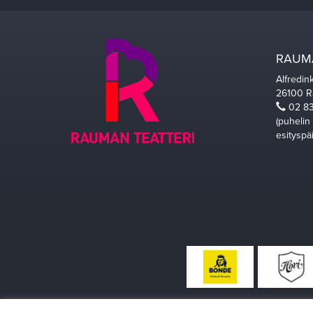
RAUMA
Alfredin
26100 
02 83
(puhelin
esityspä