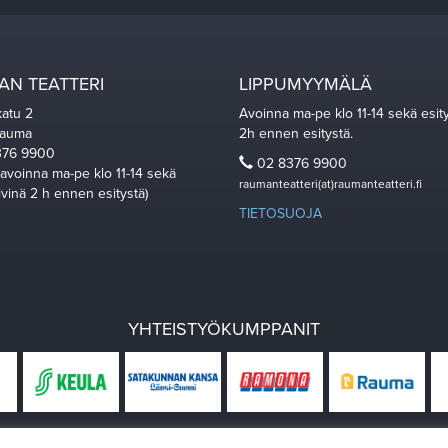
N TEATTERI
LIPPUMYYMÄLÄ
katu 2
Avoinna ma-pe klo 11-14 sekä esit
Rauma
2h ennen esitystä.
76 9900
02 8376 9900
 avoinna ma-pe klo 11-14 sekä
raumanteatteri(at)raumanteatteri.fi
ivinä 2 h ennen esitystä)
TIETOSUOJA
YHTEISTYÖKUMPPANIT