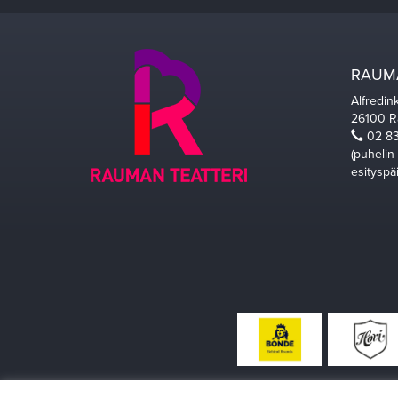
RAUMA
Alfredin
26100 
02 83
(puhelin
esityspä