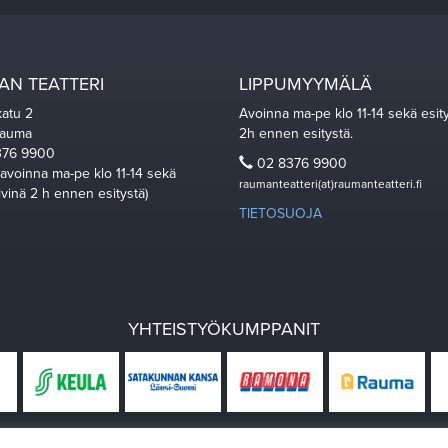
N TEATTERI
LIPPUMYYMÄLÄ
katu 2
Avoinna ma-pe klo 11-14 sekä esit
Rauma
2h ennen esitystä.
76 9900
02 8376 9900
 avoinna ma-pe klo 11-14 sekä
raumanteatteri(at)raumanteatteri.fi
ivinä 2 h ennen esitystä)
TIETOSUOJA
YHTEISTYÖKUMPPANIT