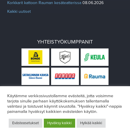
Korkkarit kattoon Rauman kesäteatterissa
08.06.2026
Kaikki uutiset
YHTEISTYÖKUMPPANIT
Käytämme verkkosivustollamme evästeitä, jotta voisimme
tarjota sinulle parhaan käyttökokemuksen tallentamalla
valintasi ja toistuvat käynnit sivustolla. "Hyväksy kaikki"-nappia
painamalla hyväksyt kaikkien evästeiden käytön.
© Rauman teatteri 2026
Evästeasetukset
Hyväksy kaikki
Hylkää kaikki
Design:
VÄRIKÄS