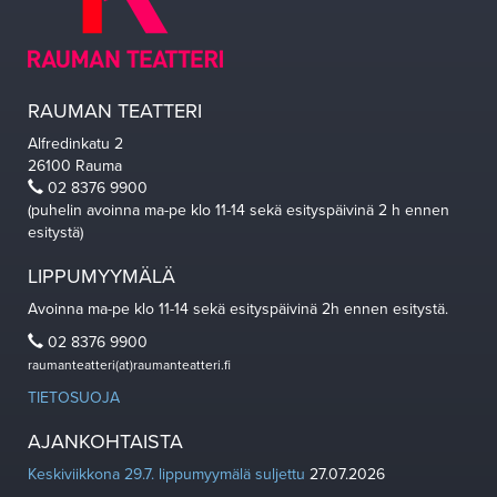
RAUMAN TEATTERI
Alfredinkatu 2
26100 Rauma
02 8376 9900
(puhelin avoinna ma-pe klo 11-14 sekä esityspäivinä 2 h ennen
esitystä)
LIPPUMYYMÄLÄ
Avoinna ma-pe klo 11-14 sekä esityspäivinä 2h ennen esitystä.
02 8376 9900
raumanteatteri(at)raumanteatteri.fi
TIETOSUOJA
AJANKOHTAISTA
Keskiviikkona 29.7. lippumyymälä suljettu
27.07.2026