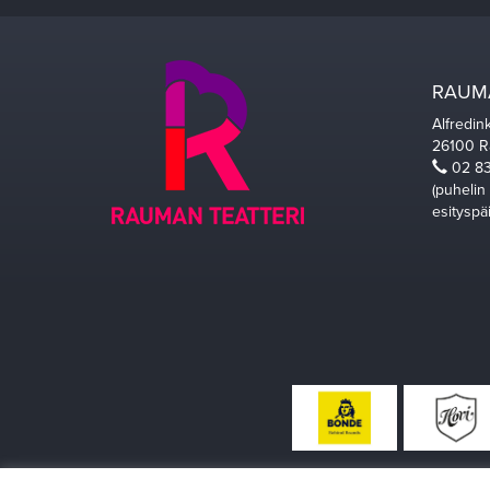
RAUMA
Alfredin
26100 
02 83
(puhelin
esityspä