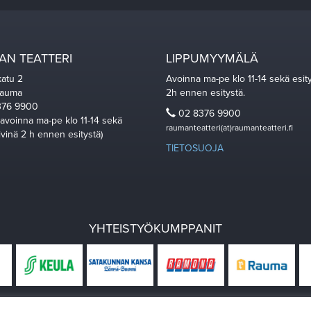
N TEATTERI
LIPPUMYYMÄLÄ
katu 2
Avoinna ma-pe klo 11-14 sekä esit
Rauma
2h ennen esitystä.
76 9900
02 8376 9900
 avoinna ma-pe klo 11-14 sekä
raumanteatteri(at)raumanteatteri.fi
ivinä 2 h ennen esitystä)
TIETOSUOJA
YHTEISTYÖKUMPPANIT