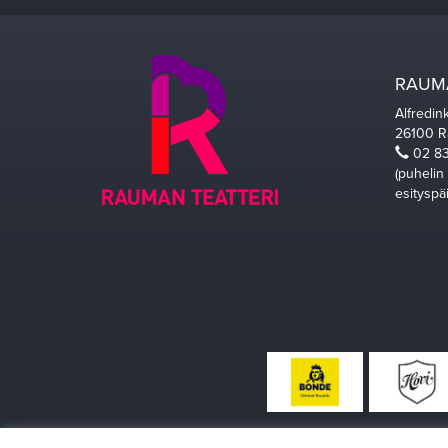
RAUMA
Alfredin
26100 
02 83
(puhelin
esityspä