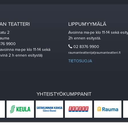
N TEATTERI
LIPPUMYYMÄLÄ
katu 2
Avoinna ma-pe klo 11-14 sekä esit
Rauma
2h ennen esitystä.
76 9900
02 8376 9900
 avoinna ma-pe klo 11-14 sekä
raumanteatteri(at)raumanteatteri.fi
ivinä 2 h ennen esitystä)
TIETOSUOJA
YHTEISTYÖKUMPPANIT