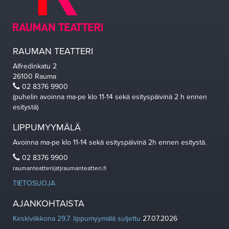
RAUMAN TEATTERI
Alfredinkatu 2
26100 Rauma
02 8376 9900
(puhelin avoinna ma-pe klo 11-14 sekä esityspäivinä 2 h ennen
esitystä)
LIPPUMYYMÄLÄ
Avoinna ma-pe klo 11-14 sekä esityspäivinä 2h ennen esitystä.
02 8376 9900
raumanteatteri(at)raumanteatteri.fi
TIETOSUOJA
AJANKOHTAISTA
Keskiviikkona 29.7. lippumyymälä suljettu
27.07.2026