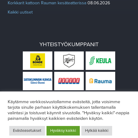
Korkkarit kattoon Rauman kesäteatterissa
08.06.2026
Kaikki uutiset
YHTEISTYÖKUMPPANIT
Käytämme verkkosivustollamme evästeitä, jotta voisimme
tarjota sinulle parhaan käyttökokemuksen tallentamalla
valintasi ja toistuvat käynnit sivustolla. "Hyväksy kaikki"-nappia
painamalla hyväksyt kaikkien evästeiden käytön.
© Rauman teatteri 2026
Evästeasetukset
Hyväksy kaikki
Hylkää kaikki
Design:
VÄRIKÄS