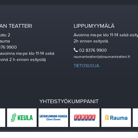
N TEATTERI
LIPPUMYYMÄLÄ
katu 2
Avoinna ma-pe klo 11-14 sekä esit
Rauma
2h ennen esitystä.
76 9900
02 8376 9900
 avoinna ma-pe klo 11-14 sekä
raumanteatteri(at)raumanteatteri.fi
ivinä 2 h ennen esitystä)
TIETOSUOJA
YHTEISTYÖKUMPPANIT