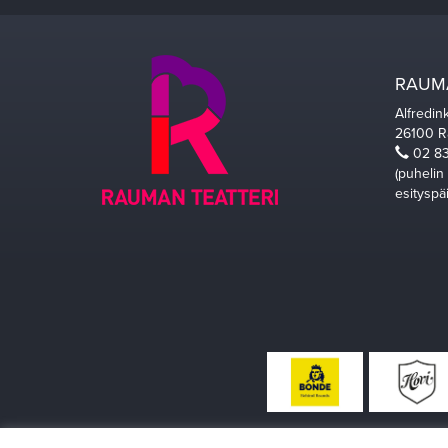
RAUMA
Alfredin
26100 
02 83
(puhelin
esityspä