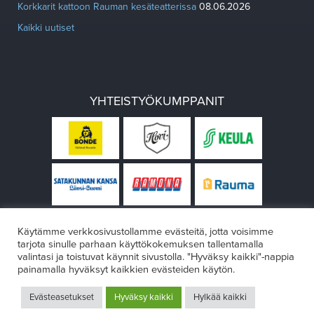
Korkkarit kattoon Rauman kesäteatterissa
08.06.2026
Kaikki uutiset
YHTEISTYÖKUMPPANIT
Käytämme verkkosivustollamme evästeitä, jotta voisimme
tarjota sinulle parhaan käyttökokemuksen tallentamalla
valintasi ja toistuvat käynnit sivustolla. "Hyväksy kaikki"-nappia
painamalla hyväksyt kaikkien evästeiden käytön.
© Rauman teatteri 2026
Evästeasetukset
Hyväksy kaikki
Hylkää kaikki
Design:
VÄRIKÄS