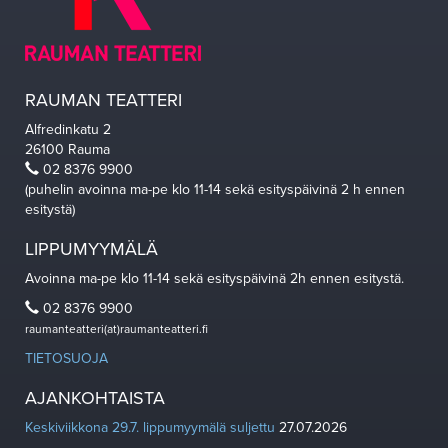
RAUMAN TEATTERI
Alfredinkatu 2
26100 Rauma
02 8376 9900
(puhelin avoinna ma-pe klo 11-14 sekä esityspäivinä 2 h ennen
esitystä)
LIPPUMYYMÄLÄ
Avoinna ma-pe klo 11-14 sekä esityspäivinä 2h ennen esitystä.
02 8376 9900
raumanteatteri(at)raumanteatteri.fi
TIETOSUOJA
AJANKOHTAISTA
Keskiviikkona 29.7. lippumyymälä suljettu
27.07.2026