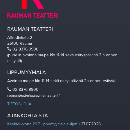
RAUMAN TEATTERI
Alfredinkatu 2
26100 Rauma
02 8376 9900
(puhelin avoinna ma-pe klo 11-14 sekä esityspäivinä 2 h ennen
esitystä)
LIPPUMYYMÄLÄ
Avoinna ma-pe klo 11-14 sekä esityspäivinä 2h ennen esitystä.
02 8376 9900
raumanteatteri(at)raumanteatteri.fi
TIETOSUOJA
AJANKOHTAISTA
Keskiviikkona 29.7. lippumyymälä suljettu
27.07.2026