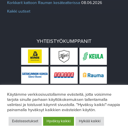
Korkkarit kattoon Rauman kesäteatterissa
08.06.2026
Kaikki uutiset
YHTEISTYÖKUMPPANIT
Käytämme verkkosivustollamme evästeitä, jotta voisimme
tarjota sinulle parhaan käyttökokemuksen tallentamalla
valintasi ja toistuvat käynnit sivustolla. "Hyväksy kaikki"-nappia
painamalla hyväksyt kaikkien evästeiden käytön.
© Rauman teatteri 2026
Evästeasetukset
Hyväksy kaikki
Hylkää kaikki
Design:
VÄRIKÄS