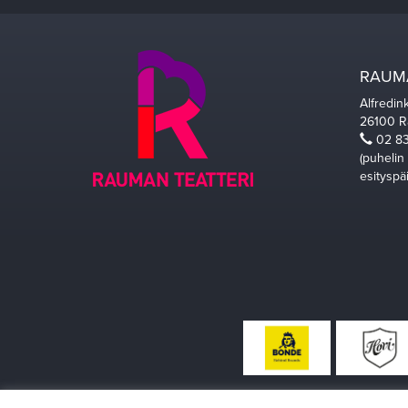
RAUMA
Alfredin
26100 
02 83
(puhelin
esityspä