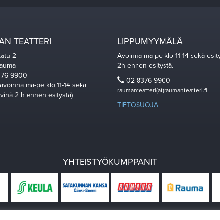
N TEATTERI
LIPPUMYYMÄLÄ
katu 2
Avoinna ma-pe klo 11-14 sekä esit
Rauma
2h ennen esitystä.
76 9900
02 8376 9900
 avoinna ma-pe klo 11-14 sekä
raumanteatteri(at)raumanteatteri.fi
ivinä 2 h ennen esitystä)
TIETOSUOJA
YHTEISTYÖKUMPPANIT