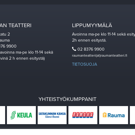
N TEATTERI
LIPPUMYYMÄLÄ
katu 2
Avoinna ma-pe klo 11-14 sekä esit
Rauma
2h ennen esitystä.
76 9900
02 8376 9900
 avoinna ma-pe klo 11-14 sekä
raumanteatteri(at)raumanteatteri.fi
ivinä 2 h ennen esitystä)
TIETOSUOJA
YHTEISTYÖKUMPPANIT