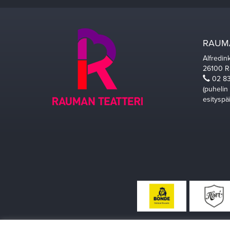
RAUMA
Alfredin
26100 
02 83
(puhelin
esityspä