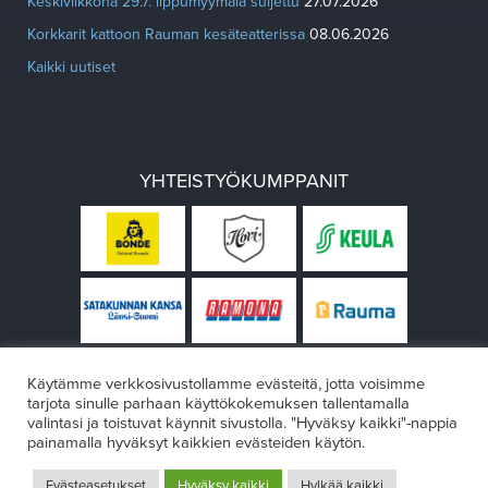
Keskiviikkona 29.7. lippumyymälä suljettu
27.07.2026
Korkkarit kattoon Rauman kesäteatterissa
08.06.2026
Kaikki uutiset
YHTEISTYÖKUMPPANIT
Käytämme verkkosivustollamme evästeitä, jotta voisimme
tarjota sinulle parhaan käyttökokemuksen tallentamalla
valintasi ja toistuvat käynnit sivustolla. "Hyväksy kaikki"-nappia
painamalla hyväksyt kaikkien evästeiden käytön.
© Rauman teatteri 2026
Evästeasetukset
Hyväksy kaikki
Hylkää kaikki