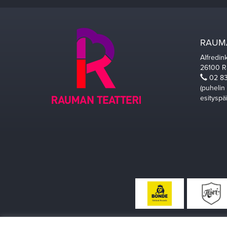
RAUMA
Alfredin
26100 
02 83
(puhelin
esityspä