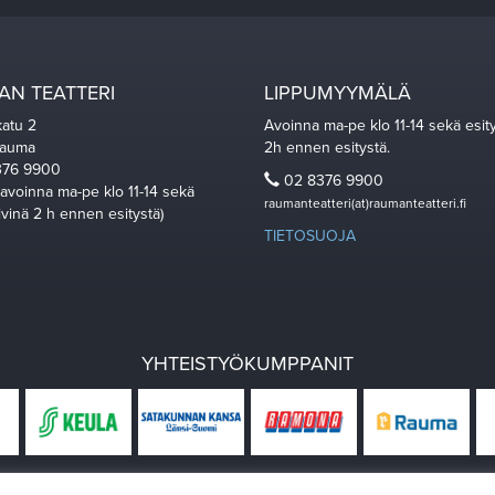
N TEATTERI
LIPPUMYYMÄLÄ
katu 2
Avoinna ma-pe klo 11-14 sekä esit
Rauma
2h ennen esitystä.
76 9900
02 8376 9900
 avoinna ma-pe klo 11-14 sekä
raumanteatteri(at)raumanteatteri.fi
ivinä 2 h ennen esitystä)
TIETOSUOJA
YHTEISTYÖKUMPPANIT