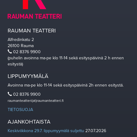
RAUMAN TEATTERI
Alfredinkatu 2
26100 Rauma
02 8376 9900
(puhelin avoinna ma-pe klo 11-14 sekä esityspäivinä 2 h ennen
esitystä)
LIPPUMYYMÄLÄ
Avoinna ma-pe klo 11-14 sekä esityspäivinä 2h ennen esitystä.
02 8376 9900
raumanteatteri(at)raumanteatteri.fi
TIETOSUOJA
AJANKOHTAISTA
Keskiviikkona 29.7. lippumyymälä suljettu
27.07.2026