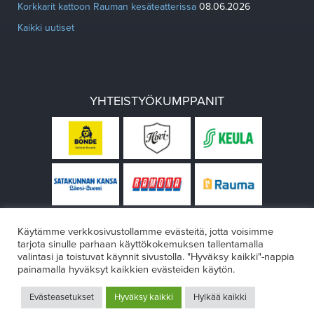
Korkkarit kattoon Rauman kesäteatterissa
08.06.2026
Kaikki uutiset
YHTEISTYÖKUMPPANIT
Käytämme verkkosivustollamme evästeitä, jotta voisimme
tarjota sinulle parhaan käyttökokemuksen tallentamalla
valintasi ja toistuvat käynnit sivustolla. "Hyväksy kaikki"-nappia
painamalla hyväksyt kaikkien evästeiden käytön.
© Rauman teatteri 2026
Evästeasetukset
Hyväksy kaikki
Hylkää kaikki
Design:
VÄRIKÄS