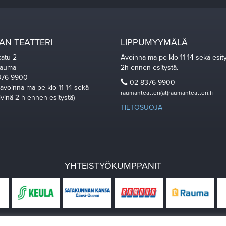
N TEATTERI
LIPPUMYYMÄLÄ
katu 2
Avoinna ma-pe klo 11-14 sekä esit
Rauma
2h ennen esitystä.
76 9900
02 8376 9900
 avoinna ma-pe klo 11-14 sekä
raumanteatteri(at)raumanteatteri.fi
ivinä 2 h ennen esitystä)
TIETOSUOJA
YHTEISTYÖKUMPPANIT