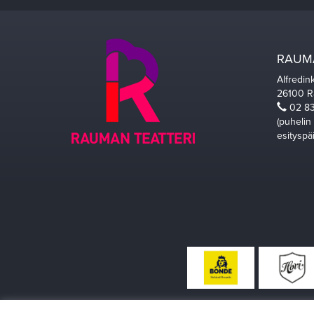
RAUMA
Alfredin
26100 
02 83
(puhelin
esityspä