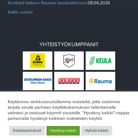
Korkkarit kattoon Rauman kesäteatterissa
08.06.2026
Kaikki uutiset
YHTEISTYÖKUMPPANIT
Käytämme verkkosivustollamme evästeitä, jotta voisimme
tarjota sinulle parhaan käyttökokemuksen tallentamalla
valintasi ja toistuvat käynnit sivustolla. "Hyväksy kaikki"-nappia
painamalla hyväksyt kaikkien evästeiden käytön.
© Rauman teatteri 2026
Evästeasetukset
Hyväksy kaikki
Hylkää kaikki
Design:
VÄRIKÄS