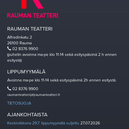
RAUMAN TEATTERI
Alfredinkatu 2
26100 Rauma
02 8376 9900
(puhelin avoinna ma-pe klo 11-14 sekä esityspäivinä 2 h ennen
esitystä)
LIPPUMYYMÄLÄ
Avoinna ma-pe klo 11-14 sekä esityspäivinä 2h ennen esitystä.
02 8376 9900
raumanteatteri(at)raumanteatteri.fi
TIETOSUOJA
AJANKOHTAISTA
Keskiviikkona 29.7. lippumyymälä suljettu
27.07.2026