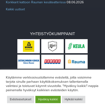
Korkkarit kattoon Rauman kesäteatterissa
08.06.2026
Kaikki uutiset
YHTEISTYÖKUMPPANIT
Käytämme verkkosivustollamme evästeitä, jotta voisimme
tarjota sinulle parhaan käyttökokemuksen tallentamalla
valintasi ja toistuvat käynnit sivustolla. "Hyväksy kaikki"-nappia
painamalla hyväksyt kaikkien evästeiden käytön.
© Rauman teatteri 2026
Evästeasetukset
Hyväksy kaikki
Hylkää kaikki
Design:
VÄRIKÄS