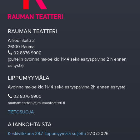
RAUMAN TEATTERI
Alfredinkatu 2
26100 Rauma
02 8376 9900
(puhelin avoinna ma-pe klo 11-14 sekä esityspäivinä 2 h ennen
esitystä)
LIPPUMYYMÄLÄ
Avoinna ma-pe klo 11-14 sekä esityspäivinä 2h ennen esitystä.
02 8376 9900
raumanteatteri(at)raumanteatteri.fi
TIETOSUOJA
AJANKOHTAISTA
Keskiviikkona 29.7. lippumyymälä suljettu
27.07.2026