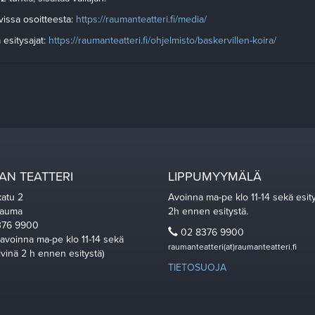
vissa osoitteesta:
https://raumanteatteri.fi/
media/
 esitysajat:
https://raumanteatteri.fi/
ohjelmisto/baskervillen-koira/
N TEATTERI
LIPPUMYYMÄLÄ
katu 2
Avoinna ma-pe klo 11-14 sekä esit
Rauma
2h ennen esitystä.
76 9900
02 8376 9900
 avoinna ma-pe klo 11-14 sekä
raumanteatteri(at)raumanteatteri.fi
ivinä 2 h ennen esitystä)
TIETOSUOJA