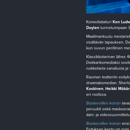
Komediataituri
Ken Ludw
Doylen
tunnetuimpaan
Maailmankuulu mestariets
sisältävän tapauksen. De
kun suvun perillinen men
Klassikkotarinan lähes 4
Dekkarikomediaksi sovit
nokkelasta sanailusta ja 
Rauman teatteriin esity
draamakomedian. Sherlo
Koskinen
,
Heikki Mäkär
eri roolissa.
Baskervillen koiran
lava
peruukit sekä maskeera
ääni- ja videosuunnittel
Baskervillen koiran
ensi
Esityksen kesto on noin 2 