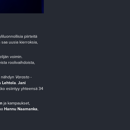
luonnollisia piirteitä
saa uusia kierroksia,
lijän voimin.
ta roolivaihdoista,
22 nähdyn
Varasto
-
 Lehtola
.
Jani
kko esiintyy yhteensä 34
ön
ja kampaukset,
taa
Hannu Naamanka
,