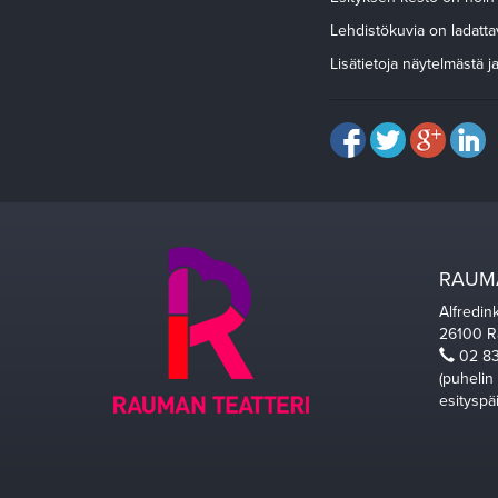
Lehdistökuvia on ladatta
Lisätietoja näytelmästä ja
RAUMA
Alfredin
26100 
02 83
(puhelin
esityspä