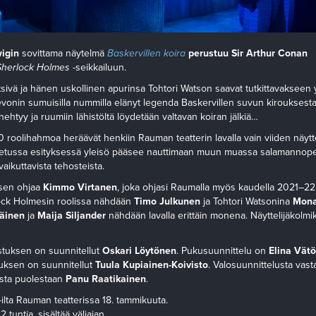
igin
sovittama näytelmä
Baskervillen koira
perustuu Sir Arthur Conan
Sherlock Holmes
-seikkailuun.
ivä ja hänen uskollinen apurinsa Tohtori Watson saavat tutkittavakseen yli
vonin sumuisilla nummilla elänyt legenda Baskervillen suvun kirouksesta 
ehtyy ja ruumiin lähistöltä löydetään valtavan koiran jälkiä…
0 roolihahmoa heräävät henkiin Rauman teatterin lavalla vain viiden näytte
etussa esityksessä yleisö pääsee nauttimaan muun muassa salamannopeis
vaikuttavista tehosteista.
ksen
ohjaa
Kimmo Virtanen
, joka ohjasi Raumalla myös kaudella 2021–
ck Holmesin roolissa nähdään
Timo Julkunen
ja Tohtori Watsonina
Mona
äinen
ja
Maija Siljander
nähdään lavalla erittäin monena. Näyttelijäkolmi
stuksen on suunnitellut
Oskari Löytönen
. Pukusuunnittelu on
Elina Vät
uksen on suunnitellut
Tuula Kupiainen-Koivisto
. Valosuunnittelusta vas
usta puolestaan
Panu Raatikainen
.
-ilta Rauman teatterissa 18. tammikuuta.
tuntia, sisältää väliajan.