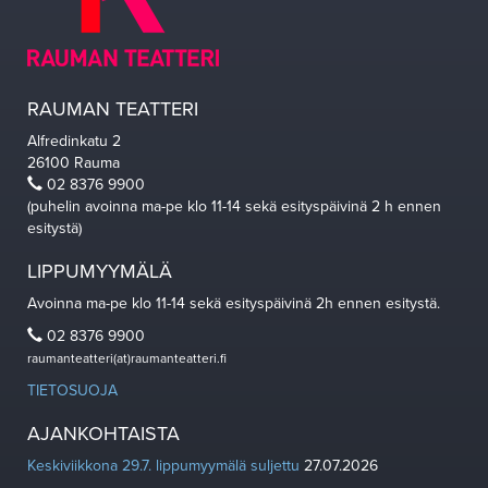
RAUMAN TEATTERI
Alfredinkatu 2
26100 Rauma
02 8376 9900
(puhelin avoinna ma-pe klo 11-14 sekä esityspäivinä 2 h ennen
esitystä)
LIPPUMYYMÄLÄ
Avoinna ma-pe klo 11-14 sekä esityspäivinä 2h ennen esitystä.
02 8376 9900
raumanteatteri(at)raumanteatteri.fi
TIETOSUOJA
AJANKOHTAISTA
Keskiviikkona 29.7. lippumyymälä suljettu
27.07.2026