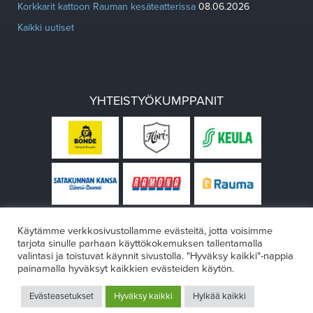
Korkkarit kattoon Rauman kesäteatterissa
08.06.2026
Kaikki uutiset
YHTEISTYÖKUMPPANIT
Käytämme verkkosivustollamme evästeitä, jotta voisimme
tarjota sinulle parhaan käyttökokemuksen tallentamalla
valintasi ja toistuvat käynnit sivustolla. "Hyväksy kaikki"-nappia
painamalla hyväksyt kaikkien evästeiden käytön.
© Rauman teatteri 2026
Evästeasetukset
Hyväksy kaikki
Hylkää kaikki
Design:
VÄRIKÄS