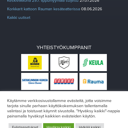
Keskiviikkona 29.7. lippumyymälä suljettu
27.07.2026
Korkkarit kattoon Rauman kesäteatterissa
08.06.2026
Kaikki uutiset
YHTEISTYÖKUMPPANIT
Käytämme verkkosivustollamme evästeitä, jotta voisimme
tarjota sinulle parhaan käyttökokemuksen tallentamalla
valintasi ja toistuvat käynnit sivustolla. "Hyväksy kaikki"-nappia
painamalla hyväksyt kaikkien evästeiden käytön.
© Rauman teatteri 2026
Evästeasetukset
Hyväksy kaikki
Hylkää kaikki