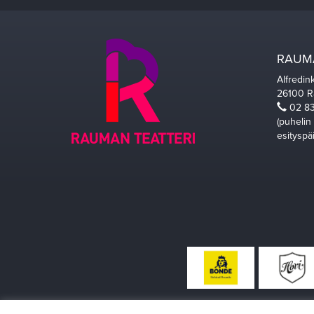
RAUMA
Alfredin
26100 
02 83
(puhelin
esityspä