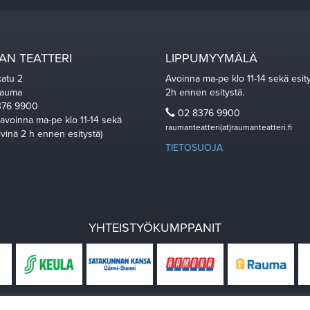
N TEATTERI
LIPPUMYYMÄLÄ
katu 2
Avoinna ma-pe klo 11-14 sekä esit
Rauma
2h ennen esitystä.
76 9900
02 8376 9900
 avoinna ma-pe klo 11-14 sekä
raumanteatteri(at)raumanteatteri.fi
ivinä 2 h ennen esitystä)
TIETOSUOJA
YHTEISTYÖKUMPPANIT