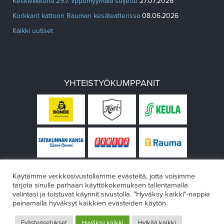
Keskiviikkona 29.7. lippumyymälä suljettu
27.07.2026
Korkkarit kattoon Rauman kesäteatterissa
08.06.2026
Kaikki uutiset
YHTEISTYÖKUMPPANIT
Käytämme verkkosivustollamme evästeitä, jotta voisimme
tarjota sinulle parhaan käyttökokemuksen tallentamalla
valintasi ja toistuvat käynnit sivustolla. "Hyväksy kaikki"-nappia
painamalla hyväksyt kaikkien evästeiden käytön.
© Rauman teatteri 2026
Evästeasetukset
Hyväksy kaikki
Hylkää kaikki