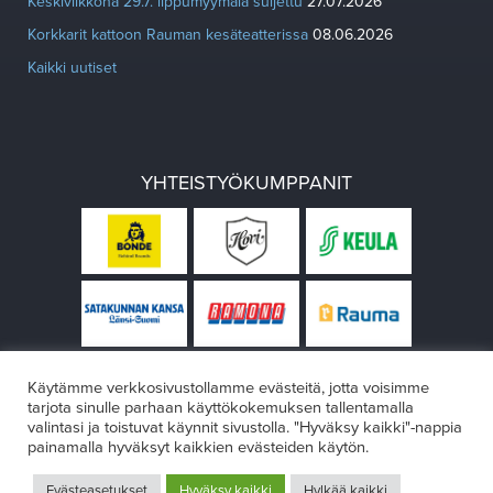
Keskiviikkona 29.7. lippumyymälä suljettu
27.07.2026
Korkkarit kattoon Rauman kesäteatterissa
08.06.2026
Kaikki uutiset
YHTEISTYÖKUMPPANIT
Käytämme verkkosivustollamme evästeitä, jotta voisimme
tarjota sinulle parhaan käyttökokemuksen tallentamalla
valintasi ja toistuvat käynnit sivustolla. "Hyväksy kaikki"-nappia
painamalla hyväksyt kaikkien evästeiden käytön.
© Rauman teatteri 2026
Evästeasetukset
Hyväksy kaikki
Hylkää kaikki