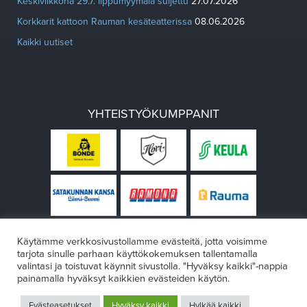
Keskiviikkona 29.7. lippumyymälä suljettu
27.07.2026
Korkkarit kattoon Rauman kesäteatterissa
08.06.2026
Kaikki uutiset
YHTEISTYÖKUMPPANIT
Käytämme verkkosivustollamme evästeitä, jotta voisimme
tarjota sinulle parhaan käyttökokemuksen tallentamalla
valintasi ja toistuvat käynnit sivustolla. "Hyväksy kaikki"-nappia
painamalla hyväksyt kaikkien evästeiden käytön.
© Rauman teatteri 2026
Evästeasetukset
Hyväksy kaikki
Hylkää kaikki