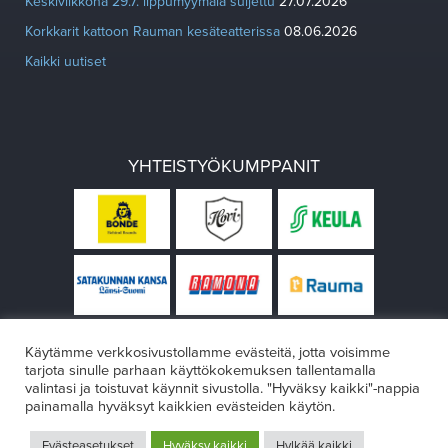
Keskiviikkona 29.7. lippumyymälä suljettu
27.07.2026
Korkkarit kattoon Rauman kesäteatterissa
08.06.2026
Kaikki uutiset
YHTEISTYÖKUMPPANIT
Käytämme verkkosivustollamme evästeitä, jotta voisimme
tarjota sinulle parhaan käyttökokemuksen tallentamalla
valintasi ja toistuvat käynnit sivustolla. "Hyväksy kaikki"-nappia
painamalla hyväksyt kaikkien evästeiden käytön.
© Rauman teatteri 2026
Evästeasetukset
Hyväksy kaikki
Hylkää kaikki