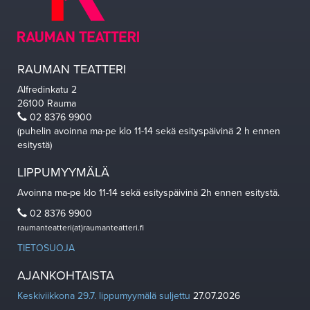
RAUMAN TEATTERI
Alfredinkatu 2
26100 Rauma
02 8376 9900
(puhelin avoinna ma-pe klo 11-14 sekä esityspäivinä 2 h ennen
esitystä)
LIPPUMYYMÄLÄ
Avoinna ma-pe klo 11-14 sekä esityspäivinä 2h ennen esitystä.
02 8376 9900
raumanteatteri(at)raumanteatteri.fi
TIETOSUOJA
AJANKOHTAISTA
Keskiviikkona 29.7. lippumyymälä suljettu
27.07.2026