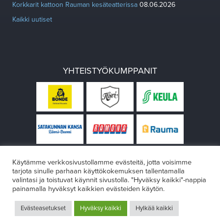
Korkkarit kattoon Rauman kesäteatterissa
08.06.2026
Kaikki uutiset
YHTEISTYÖKUMPPANIT
Käytämme verkkosivustollamme evästeitä, jotta voisimme
tarjota sinulle parhaan käyttökokemuksen tallentamalla
valintasi ja toistuvat käynnit sivustolla. "Hyväksy kaikki"-nappia
painamalla hyväksyt kaikkien evästeiden käytön.
© Rauman teatteri 2026
Evästeasetukset
Hyväksy kaikki
Hylkää kaikki
Design:
VÄRIKÄS