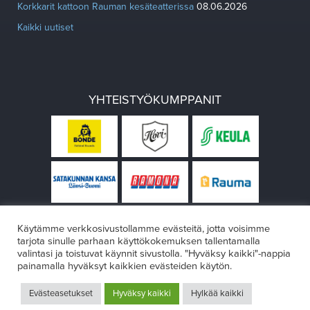
Korkkarit kattoon Rauman kesäteatterissa
08.06.2026
Kaikki uutiset
YHTEISTYÖKUMPPANIT
Käytämme verkkosivustollamme evästeitä, jotta voisimme
tarjota sinulle parhaan käyttökokemuksen tallentamalla
valintasi ja toistuvat käynnit sivustolla. "Hyväksy kaikki"-nappia
painamalla hyväksyt kaikkien evästeiden käytön.
© Rauman teatteri 2026
Evästeasetukset
Hyväksy kaikki
Hylkää kaikki
Design:
VÄRIKÄS