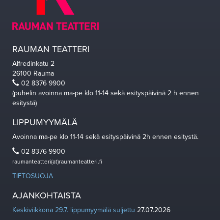
RAUMAN TEATTERI
Alfredinkatu 2
26100 Rauma
02 8376 9900
(puhelin avoinna ma-pe klo 11-14 sekä esityspäivinä 2 h ennen
esitystä)
LIPPUMYYMÄLÄ
Avoinna ma-pe klo 11-14 sekä esityspäivinä 2h ennen esitystä.
02 8376 9900
raumanteatteri(at)raumanteatteri.fi
TIETOSUOJA
AJANKOHTAISTA
Keskiviikkona 29.7. lippumyymälä suljettu
27.07.2026