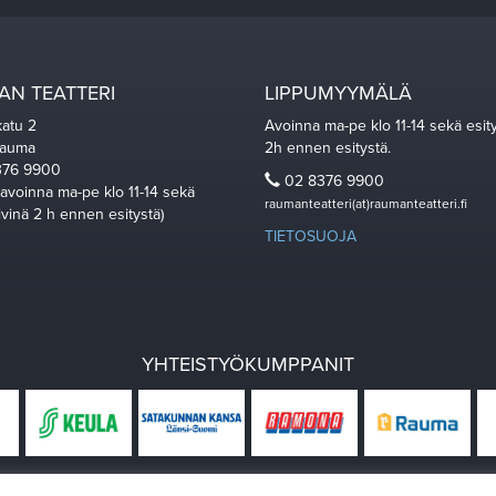
N TEATTERI
LIPPUMYYMÄLÄ
katu 2
Avoinna ma-pe klo 11-14 sekä esit
Rauma
2h ennen esitystä.
76 9900
02 8376 9900
 avoinna ma-pe klo 11-14 sekä
raumanteatteri(at)raumanteatteri.fi
ivinä 2 h ennen esitystä)
TIETOSUOJA
YHTEISTYÖKUMPPANIT