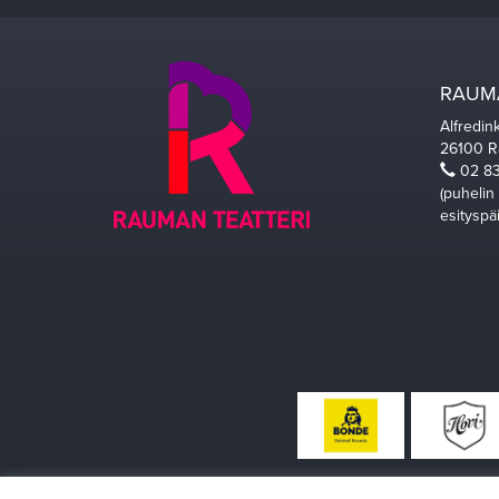
RAUMA
Alfredin
26100 
02 83
(puhelin
esityspä