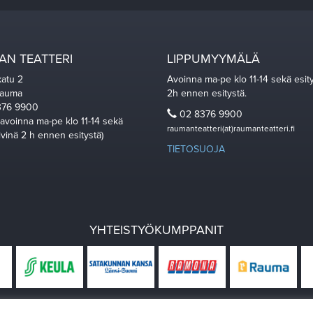
N TEATTERI
LIPPUMYYMÄLÄ
katu 2
Avoinna ma-pe klo 11-14 sekä esit
Rauma
2h ennen esitystä.
76 9900
02 8376 9900
 avoinna ma-pe klo 11-14 sekä
raumanteatteri(at)raumanteatteri.fi
ivinä 2 h ennen esitystä)
TIETOSUOJA
YHTEISTYÖKUMPPANIT