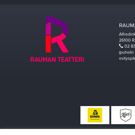
RAUMA
Alfredin
26100 
02 83
(puhelin
esityspä