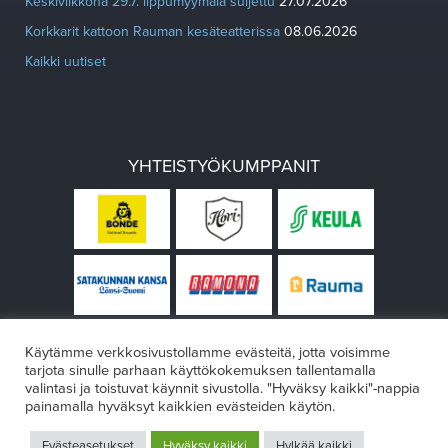
Keskiviikkona 29.7. lippumyymälä suljettu
27.07.2026
Korkkarit kattoon Rauman kesäteatterissa
08.06.2026
Kaikki uutiset
YHTEISTYÖKUMPPANIT
Käytämme verkkosivustollamme evästeitä, jotta voisimme
tarjota sinulle parhaan käyttökokemuksen tallentamalla
valintasi ja toistuvat käynnit sivustolla. "Hyväksy kaikki"-nappia
painamalla hyväksyt kaikkien evästeiden käytön.
© Rauman teatteri 2026
Evästeasetukset
Hyväksy kaikki
Hylkää kaikki