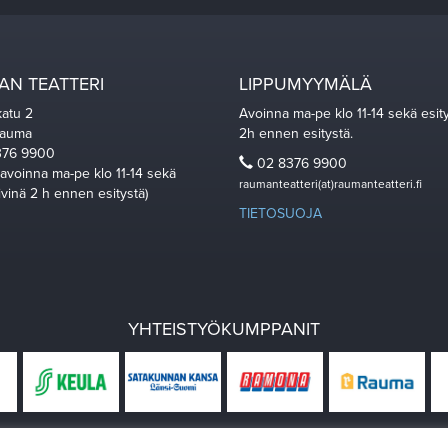
N TEATTERI
LIPPUMYYMÄLÄ
katu 2
Avoinna ma-pe klo 11-14 sekä esit
Rauma
2h ennen esitystä.
76 9900
02 8376 9900
 avoinna ma-pe klo 11-14 sekä
raumanteatteri(at)raumanteatteri.fi
ivinä 2 h ennen esitystä)
TIETOSUOJA
YHTEISTYÖKUMPPANIT