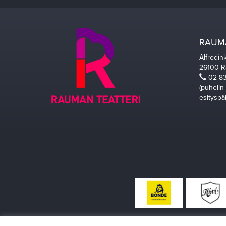
RAUMA
Alfredin
26100 
02 83
(puhelin
esityspä