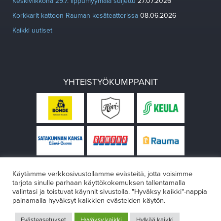
Keskiviikkona 29.7. lippumyymälä suljettu
27.07.2026
Korkkarit kattoon Rauman kesäteatterissa
08.06.2026
Kaikki uutiset
YHTEISTYÖKUMPPANIT
Käytämme verkkosivustollamme evästeitä, jotta voisimme
tarjota sinulle parhaan käyttökokemuksen tallentamalla
valintasi ja toistuvat käynnit sivustolla. "Hyväksy kaikki"-nappia
painamalla hyväksyt kaikkien evästeiden käytön.
© Rauman teatteri 2026
Evästeasetukset
Hyväksy kaikki
Hylkää kaikki