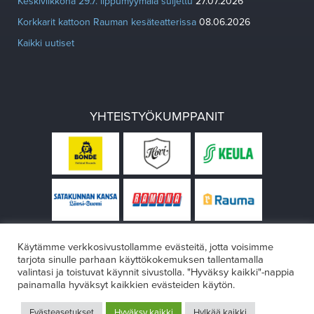
Keskiviikkona 29.7. lippumyymälä suljettu
27.07.2026
Korkkarit kattoon Rauman kesäteatterissa
08.06.2026
Kaikki uutiset
YHTEISTYÖKUMPPANIT
Käytämme verkkosivustollamme evästeitä, jotta voisimme
tarjota sinulle parhaan käyttökokemuksen tallentamalla
valintasi ja toistuvat käynnit sivustolla. "Hyväksy kaikki"-nappia
painamalla hyväksyt kaikkien evästeiden käytön.
© Rauman teatteri 2026
Evästeasetukset
Hyväksy kaikki
Hylkää kaikki