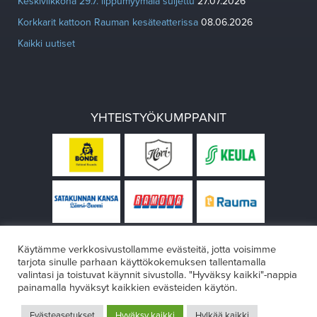
Keskiviikkona 29.7. lippumyymälä suljettu
27.07.2026
Korkkarit kattoon Rauman kesäteatterissa
08.06.2026
Kaikki uutiset
YHTEISTYÖKUMPPANIT
Käytämme verkkosivustollamme evästeitä, jotta voisimme
tarjota sinulle parhaan käyttökokemuksen tallentamalla
valintasi ja toistuvat käynnit sivustolla. "Hyväksy kaikki"-nappia
painamalla hyväksyt kaikkien evästeiden käytön.
© Rauman teatteri 2026
Evästeasetukset
Hyväksy kaikki
Hylkää kaikki