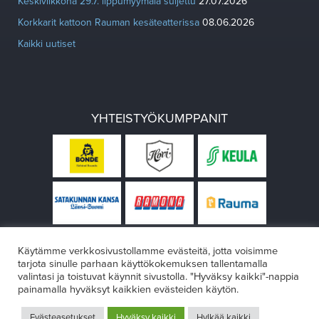
Keskiviikkona 29.7. lippumyymälä suljettu
27.07.2026
Korkkarit kattoon Rauman kesäteatterissa
08.06.2026
Kaikki uutiset
YHTEISTYÖKUMPPANIT
Käytämme verkkosivustollamme evästeitä, jotta voisimme
tarjota sinulle parhaan käyttökokemuksen tallentamalla
valintasi ja toistuvat käynnit sivustolla. "Hyväksy kaikki"-nappia
painamalla hyväksyt kaikkien evästeiden käytön.
© Rauman teatteri 2026
Evästeasetukset
Hyväksy kaikki
Hylkää kaikki