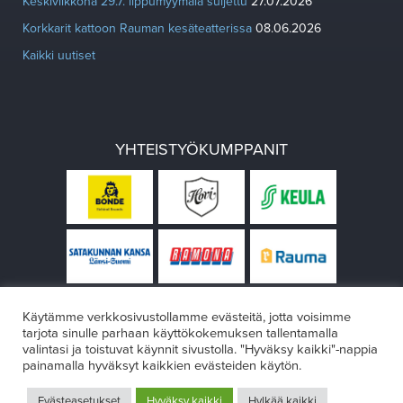
Keskiviikkona 29.7. lippumyymälä suljettu
27.07.2026
Korkkarit kattoon Rauman kesäteatterissa
08.06.2026
Kaikki uutiset
YHTEISTYÖKUMPPANIT
Käytämme verkkosivustollamme evästeitä, jotta voisimme
tarjota sinulle parhaan käyttökokemuksen tallentamalla
valintasi ja toistuvat käynnit sivustolla. "Hyväksy kaikki"-nappia
painamalla hyväksyt kaikkien evästeiden käytön.
© Rauman teatteri 2026
Evästeasetukset
Hyväksy kaikki
Hylkää kaikki