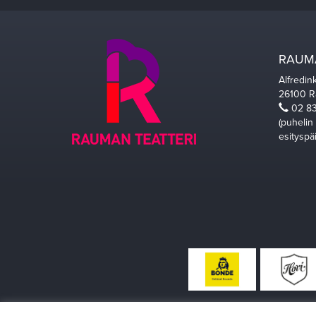
RAUMA
Alfredin
26100 
02 83
(puhelin
esityspä