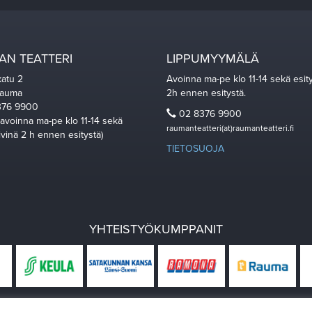
N TEATTERI
LIPPUMYYMÄLÄ
katu 2
Avoinna ma-pe klo 11-14 sekä esit
Rauma
2h ennen esitystä.
76 9900
02 8376 9900
 avoinna ma-pe klo 11-14 sekä
raumanteatteri(at)raumanteatteri.fi
ivinä 2 h ennen esitystä)
TIETOSUOJA
YHTEISTYÖKUMPPANIT