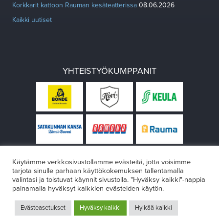
Korkkarit kattoon Rauman kesäteatterissa
08.06.2026
Kaikki uutiset
YHTEISTYÖKUMPPANIT
Käytämme verkkosivustollamme evästeitä, jotta voisimme
tarjota sinulle parhaan käyttökokemuksen tallentamalla
valintasi ja toistuvat käynnit sivustolla. "Hyväksy kaikki"-nappia
painamalla hyväksyt kaikkien evästeiden käytön.
© Rauman teatteri 2026
Evästeasetukset
Hyväksy kaikki
Hylkää kaikki
Design:
VÄRIKÄS