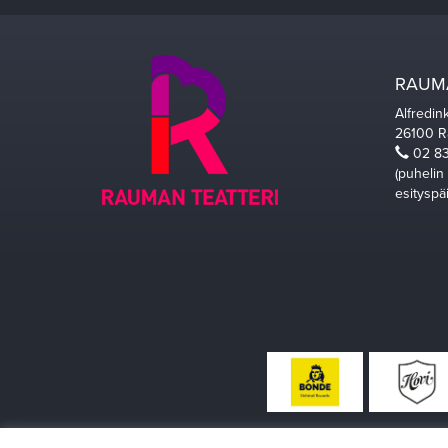
RAUMA
Alfredin
26100 
02 83
(puhelin
esityspä