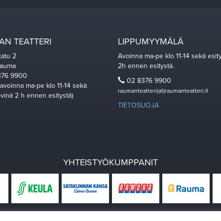
N TEATTERI
LIPPUMYYMÄLÄ
katu 2
Avoinna ma-pe klo 11-14 sekä esit
Rauma
2h ennen esitystä.
76 9900
02 8376 9900
 avoinna ma-pe klo 11-14 sekä
raumanteatteri(at)raumanteatteri.fi
ivinä 2 h ennen esitystä)
TIETOSUOJA
YHTEISTYÖKUMPPANIT