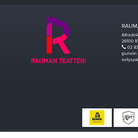
RAUMA
Alfredin
26100 
02 83
(puhelin
esityspä