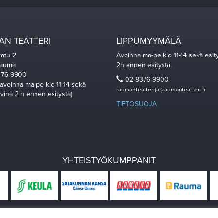
N TEATTERI
LIPPUMYYMÄLÄ
katu 2
Avoinna ma-pe klo 11-14 sekä esit
Rauma
2h ennen esitystä.
76 9900
02 8376 9900
 avoinna ma-pe klo 11-14 sekä
raumanteatteri(at)raumanteatteri.fi
ivinä 2 h ennen esitystä)
TIETOSUOJA
YHTEISTYÖKUMPPANIT