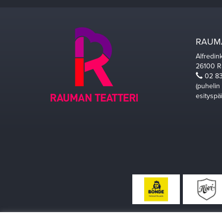
RAUMA
Alfredin
26100 
02 83
(puhelin
esityspä