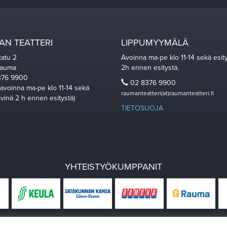
N TEATTERI
LIPPUMYYMÄLÄ
katu 2
Avoinna ma-pe klo 11-14 sekä esit
Rauma
2h ennen esitystä.
76 9900
02 8376 9900
 avoinna ma-pe klo 11-14 sekä
raumanteatteri(at)raumanteatteri.fi
ivinä 2 h ennen esitystä)
TIETOSUOJA
YHTEISTYÖKUMPPANIT