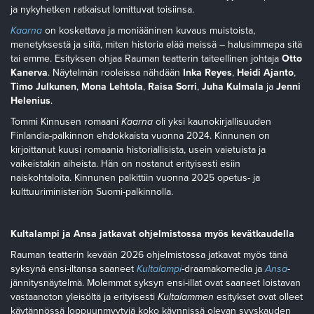
ja nykyhetken ratkaisut lomittuvat toisiinsa.
Kaarna
on koskettava ja moniääninen kuvaus muistoista,
menetyksestä ja siitä, miten historia elää meissä – halusimmepa sitä
tai emme. Esityksen ohjaa Rauman teatterin taiteellinen johtaja
Otto
Kanerva
. Näytelmän rooleissa nähdään
Inka Reyes
,
Heidi Ajanto
,
Timo Julkunen
,
Mona Lehtola
,
Raisa Sorri
,
Juha Kulmala
ja
Jenni
Helenius
.
Tommi Kinnusen romaani
Kaarna
oli yksi kaunokirjallisuuden
Finlandia-palkinnon ehdokkaista vuonna 2024. Kinnunen on
kirjoittanut kuusi romaania historiallisista, usein vaietuista ja
vaikeistakin aiheista. Hän on nostanut erityisesti esiin
naiskohtaloita. Kinnunen palkittiin vuonna 2025 opetus- ja
kulttuuriministeriön Suomi-palkinnolla.
Kultalampi ja Ansa jatkavat ohjelmistossa myös kevätkaudella
Rauman teatterin kevään 2026 ohjelmistossa jatkavat myös tänä
syksynä ensi-iltansa saaneet
Kultalampi
-draamakomedia ja
Ansa
-
jännitysnäytelmä. Molemmat syksyn ensi-illat ovat saaneet loistavan
vastaanoton yleisöltä ja erityisesti
Kultalammen
esitykset ovat olleet
käytännössä loppuunmyytyjä koko käynnissä olevan syyskauden