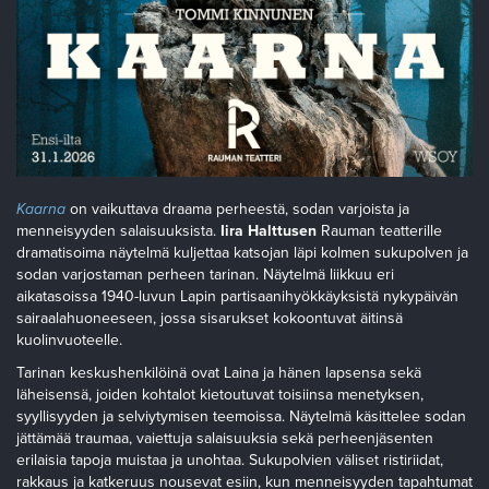
Kaarna
on vaikuttava draama perheestä, sodan varjoista ja
menneisyyden salaisuuksista.
Iira Halttusen
Rauman teatterille
dramatisoima näytelmä kuljettaa katsojan läpi kolmen sukupolven ja
sodan varjostaman perheen tarinan. Näytelmä liikkuu eri
aikatasoissa 1940-luvun Lapin partisaanihyökkäyksistä nykypäivän
sairaalahuoneeseen, jossa sisarukset kokoontuvat äitinsä
kuolinvuoteelle.
Tarinan keskushenkilöinä ovat Laina ja hänen lapsensa sekä
läheisensä, joiden kohtalot kietoutuvat toisiinsa menetyksen,
syyllisyyden ja selviytymisen teemoissa. Näytelmä käsittelee sodan
jättämää traumaa, vaiettuja salaisuuksia sekä perheenjäsenten
erilaisia tapoja muistaa ja unohtaa. Sukupolvien väliset ristiriidat,
rakkaus ja katkeruus nousevat esiin, kun menneisyyden tapahtumat