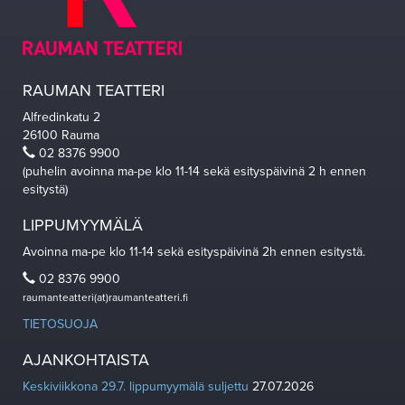
RAUMAN TEATTERI
Alfredinkatu 2
26100 Rauma
02 8376 9900
(puhelin avoinna ma-pe klo 11-14 sekä esityspäivinä 2 h ennen
esitystä)
LIPPUMYYMÄLÄ
Avoinna ma-pe klo 11-14 sekä esityspäivinä 2h ennen esitystä.
02 8376 9900
raumanteatteri(at)raumanteatteri.fi
TIETOSUOJA
AJANKOHTAISTA
Keskiviikkona 29.7. lippumyymälä suljettu
27.07.2026