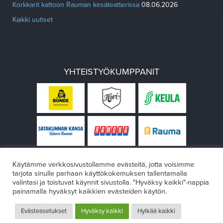
Korkkarit kattoon Rauman kesäteatterissa
08.06.2026
Kaikki uutiset
YHTEISTYÖKUMPPANIT
Käytämme verkkosivustollamme evästeitä, jotta voisimme
tarjota sinulle parhaan käyttökokemuksen tallentamalla
valintasi ja toistuvat käynnit sivustolla. "Hyväksy kaikki"-nappia
painamalla hyväksyt kaikkien evästeiden käytön.
© Rauman teatteri 2026
Evästeasetukset
Hyväksy kaikki
Hylkää kaikki
Design:
VÄRIKÄS