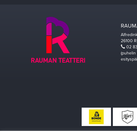
RAUMA
Alfredin
26100 
02 83
(puhelin
esityspä