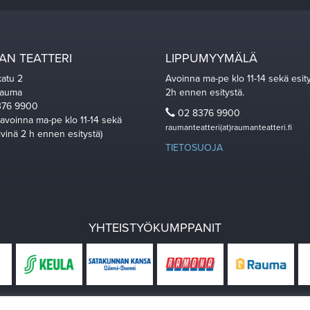
N TEATTERI
LIPPUMYYMÄLÄ
katu 2
Avoinna ma-pe klo 11-14 sekä esit
Rauma
2h ennen esitystä.
76 9900
02 8376 9900
 avoinna ma-pe klo 11-14 sekä
raumanteatteri(at)raumanteatteri.fi
ivinä 2 h ennen esitystä)
TIETOSUOJA
YHTEISTYÖKUMPPANIT