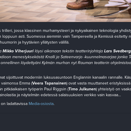
trilleri, jossa klassinen murhamysteeri ja nykyaikainen teknologia yhdistyv
an loppuun asti. Suomessa aiemmin vain Tampereella ja Kemissä esitetty
huumorin ja hyytävien yllätysten välillä.
ja
Mikko Viherjuuri
löysi aikanaan tekstin teatterinjohtaja
Lars Svedberg
radioon menestyksekästä
Knalli ja Sateenvarjo
-kuunnelmasarjaa jonka T
äin onnellinen löydettyäni Kylmän murhan nyt Rauman teatterin ohjelmisto
at sijoittuvat moderniin luksusasuntoon Englannin kanaalin rannalle. Käsik
n vaimonsa Emma (
Veera Tapanainen
) ovat vasta muuttaneet eristyksiss
än pitkäaikaisen työparin Paul Riggsin (
Timo Julkunen
) yhteistyö on vaak
ainolastia ja näytelmän edetessä salaisuuksien verkko vain kasvaa…
 on ladattavissa
Media-osiosta
.