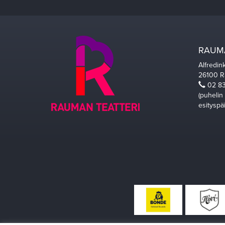
RAUMA
Alfredin
26100 
02 83
(puhelin
esityspä